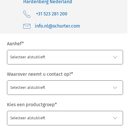
Hardenberg
Nederland
+31 523 281 200
moc.retruhcs@ln.ofni
Aanhef
*
Waarover neemt u contact op?
*
Kies een productgroep
*