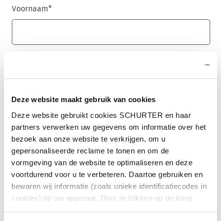
Voornaam
*
Achternaam
*
Deze website maakt gebruik van cookies
E-mail
*
Deze website gebruikt cookies SCHURTER en haar
partners verwerken uw gegevens om informatie over het
bezoek aan onze website te verkrijgen, om u
gepersonaliseerde reclame te tonen en om de
vormgeving van de website te optimaliseren en deze
Bedrijfsnaam
*
voortdurend voor u te verbeteren. Daartoe gebruiken en
bewaren wij informatie (zoals unieke identificatiecodes in
cookies) op uw apparaat. Door te klikken op de knop
"Alles toestaan" geeft u toestemming voor het gebruik
Land
*