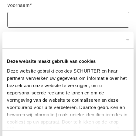
Voornaam
*
Achternaam
*
Deze website maakt gebruik van cookies
E-mail
*
Deze website gebruikt cookies SCHURTER en haar
partners verwerken uw gegevens om informatie over het
bezoek aan onze website te verkrijgen, om u
gepersonaliseerde reclame te tonen en om de
vormgeving van de website te optimaliseren en deze
Bedrijfsnaam
*
voortdurend voor u te verbeteren. Daartoe gebruiken en
bewaren wij informatie (zoals unieke identificatiecodes in
cookies) op uw apparaat. Door te klikken op de knop
"Alles toestaan" geeft u toestemming voor het gebruik
Land
*