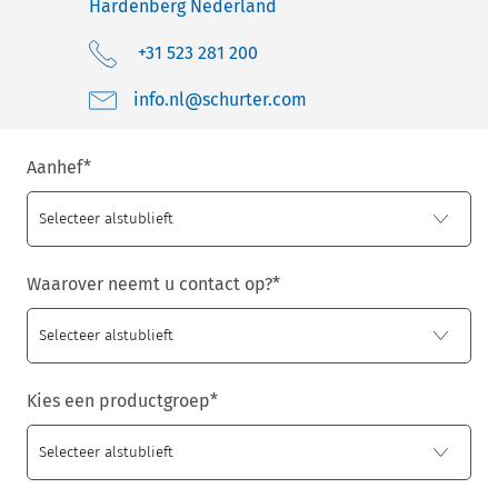
Hardenberg
Nederland
+31 523 281 200
moc.retruhcs@ln.ofni
Aanhef
*
Waarover neemt u contact op?
*
Kies een productgroep
*