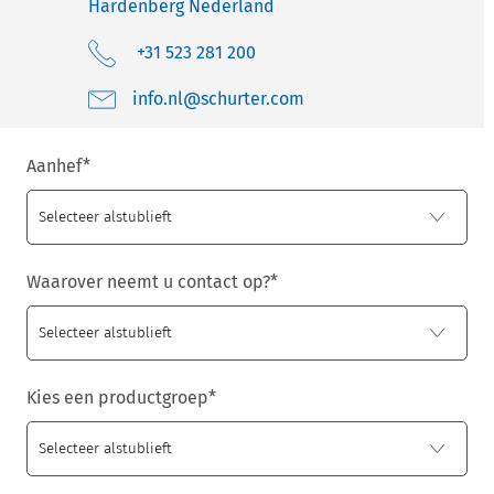
Hardenberg
Nederland
+31 523 281 200
moc.retruhcs@ln.ofni
Aanhef
*
Waarover neemt u contact op?
*
Kies een productgroep
*