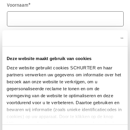
Voornaam
*
Achternaam
*
Deze website maakt gebruik van cookies
E-mail
*
Deze website gebruikt cookies SCHURTER en haar
partners verwerken uw gegevens om informatie over het
bezoek aan onze website te verkrijgen, om u
gepersonaliseerde reclame te tonen en om de
vormgeving van de website te optimaliseren en deze
Bedrijfsnaam
*
voortdurend voor u te verbeteren. Daartoe gebruiken en
bewaren wij informatie (zoals unieke identificatiecodes in
cookies) op uw apparaat. Door te klikken op de knop
"Alles toestaan" geeft u toestemming voor het gebruik
Land
*