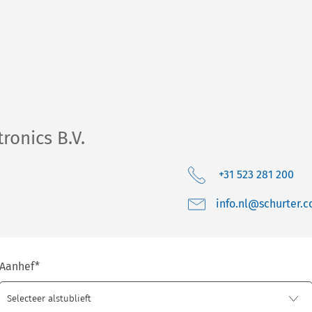
ronics B.V.
+31 523 281 200
moc.retruhcs@ln.o
Aanhef
*