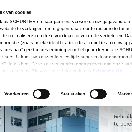
ik van cookies
ten
Markten
Info Center
Distributiepartners
okies SCHURTER en haar partners verwerken uw gegevens om i
website te verkrijgen, om u gepersonaliseerde reclame te tonen
 te optimaliseren en deze voortdurend voor u te verbeteren. Da
nformatie (zoals unieke identificatiecodes in cookies) op uw app
les toestaan" geeft u toestemming voor het gebruik van alle SC
rtners. U kunt uw keuzes te allen tijde beheren door onderaan 
en"" te klikken. Deze keuzes worden doorgegeven aan onze par
 surfgegevens. Zie voor meer informatie ons
Privacybeleid
.
Voorkeuren
Statistieken
Market
Cont
Gebruik
te bere