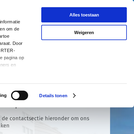
Zoe
Over ons
Carrière
Contact
Alles toestaan
nformatie
 en om de
Weigeren
artoe
araat. Door
HURTER-
de pagina op
tners en
ing
Details tonen
act opnemen
 de contactsectie hieronder om ons
iken