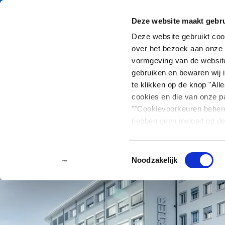
Deze website maakt gebru
Catalogus
Produc
Deze website gebruikt co
over het bezoek aan onze 
Home
Neem contact op
vormgeving van de website
gebruiken en bewaren wij i
te klikken op de knop "Al
cookies en die van onze pa
""Cookievoorkeuren beher
hebben geen invloed op de
Toestemmingsselectie
Noodzakelijk