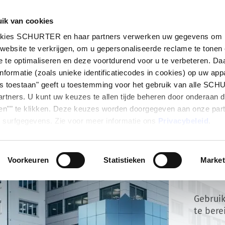
ik van cookies
ten
Markten
Info Center
Distributiepartners
okies SCHURTER en haar partners verwerken uw gegevens om i
website te verkrijgen, om u gepersonaliseerde reclame te tonen
 te optimaliseren en deze voortdurend voor u te verbeteren. Da
nformatie (zoals unieke identificatiecodes in cookies) op uw app
les toestaan" geeft u toestemming voor het gebruik van alle SC
rtners. U kunt uw keuzes te allen tijde beheren door onderaan 
en"" te klikken. Deze keuzes worden doorgegeven aan onze par
 surfgegevens. Zie voor meer informatie ons
Privacybeleid
.
Voorkeuren
Statistieken
Market
Cont
Gebruik
te bere