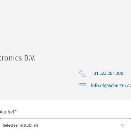
ronics B.V.
+31 523 281 200
moc.retruhcs@ln.o
Aanhef
*