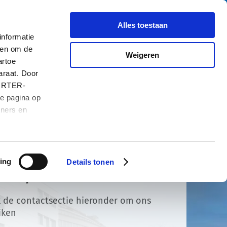
Zoe
Over ons
Carrière
Contact
Alles toestaan
nformatie
 en om de
Weigeren
artoe
araat. Door
HURTER-
de pagina op
tners en
ing
Details tonen
act opnemen
 de contactsectie hieronder om ons
iken