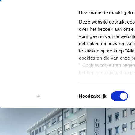
Deze website maakt gebru
Catalogus
Produc
Deze website gebruikt co
over het bezoek aan onze 
Home
Neem contact op
vormgeving van de website
gebruiken en bewaren wij i
te klikken op de knop "Al
cookies en die van onze pa
""Cookievoorkeuren beher
hebben geen invloed op de
Toestemmingsselectie
Noodzakelijk