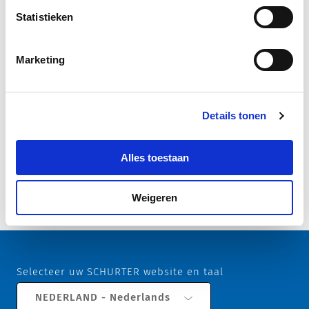
Detailed request for product
Statistieken
Details Expansion Module
Marketing
Short Table of Variants Expansion
Module
Open complete table Expansion Module
Details tonen
References / Document
Alles toestaan
Downloads
Weigeren
23.08.2023
Selecteer uw SCHURTER website en taal
NEDERLAND - Nederlands