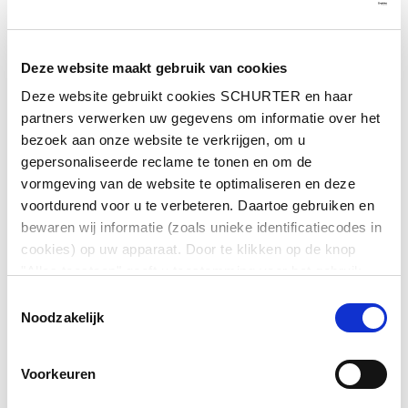
Deze website maakt gebruik van cookies
Deze website gebruikt cookies SCHURTER en haar
partners verwerken uw gegevens om informatie over het
bezoek aan onze website te verkrijgen, om u
Series: Expansion Module
gepersonaliseerde reclame te tonen en om de
Expansion Module for SKD 25A, 63A and 160A
vormgeving van de website te optimaliseren en deze
voortdurend voor u te verbeteren. Daartoe gebruiken en
bewaren wij informatie (zoals unieke identificatiecodes in
cookies) op uw apparaat. Door te klikken op de knop
Description Expansion Module
"Alles toestaan" geeft u toestemming voor het gebruik
van alle SCHURTER-cookies en die van onze partners.
Toestemmingsselectie
U kunt uw keuzes te allen tijde beheren door onderaan de
Description
Noodzakelijk
pagina op ""Cookievoorkeuren beheren"" te klikken. Deze
divisible
keuzes worden doorgegeven aan onze partners en
for input and output enhancement
Voorkeuren
hebben geen invloed op de surfgegevens. Zie voor meer
Grouting hopper
informatie ons
Privacybeleid
.