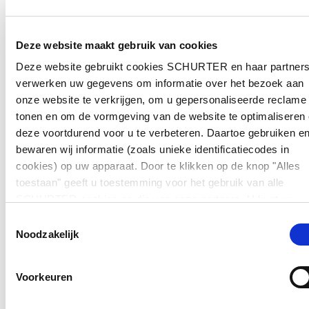
Deze website maakt gebruik van cookies
Deze website gebruikt cookies SCHURTER en haar partner
verwerken uw gegevens om informatie over het bezoek aan
onze website te verkrijgen, om u gepersonaliseerde reclame 
tonen en om de vormgeving van de website te optimaliseren
deze voortdurend voor u te verbeteren. Daartoe gebruiken e
bewaren wij informatie (zoals unieke identificatiecodes in
cookies) op uw apparaat. Door te klikken op de knop "Alles
toestaan" geeft u toestemming voor het gebruik van alle
SCHURTER-cookies en die van onze partners. U kunt uw
keuzes te allen tijde beheren door onderaan de pagina op
Toestemmingsselectie
""Cookievoorkeuren beheren"" te klikken. Deze keuzes word
Noodzakelijk
doorgegeven aan onze partners en hebben geen invloed op 
surfgegevens. Zie voor meer informatie ons
Privacybeleid
.
Voorkeuren