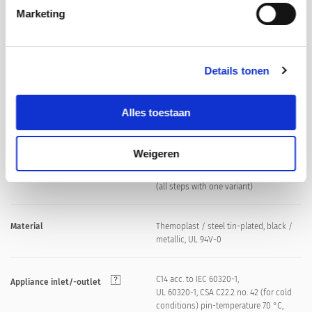
IP-Protection
Marketing
Suitable for appliances with protection
Protection Class
class I acc. to IEC 61140
Details tonen
Flexible wire connection
Terminal
Flexible wire AWG16, 150 mm
Alles toestaan
Screw: max 8 mm
Panel Thickness S
Weigeren
Mounting screw torque max 0.5 Nm
Snap-in: 0.8 mm to 2 mm
(all steps with one variant)
Material
Themoplast / steel tin-plated, black /
metallic, UL 94V-0
C14 acc. to IEC 60320-1,
Appliance inlet/-outlet
UL 60320-1, CSA C22.2 no. 42 (for cold
conditions) pin-temperature 70 °C,