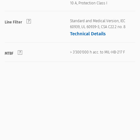
10 A, Protection Class I
Standard and Medical Version, IEC
Line Filter
60939, UL 60939-3, CSA C22.2 no. 8
Technical Details
> 3'300'000 h acc. to MIL-HB-217 F
MTBF