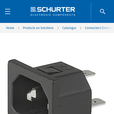
Home
Products en Solutions
Catalogus
Connectors (Inlets/O