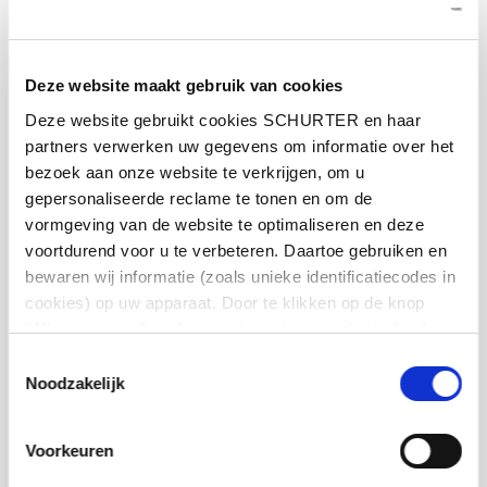
15 A / 250 VAC; 60 Hz
Ratings UL/CSA
Deze website maakt gebruik van cookies
Deze website gebruikt cookies SCHURTER en haar
> 3 kVAC between L-N
Dielectric Strength
> 3 kVAC between L/N-PE
partners verwerken uw gegevens om informatie over het
(1 min/50 Hz)
bezoek aan onze website te verkrijgen, om u
gepersonaliseerde reclame te tonen en om de
vormgeving van de website te optimaliseren en deze
Allowable Operation Temperature
-25 °C to 70 °C
voortdurend voor u te verbeteren. Daartoe gebruiken en
bewaren wij informatie (zoals unieke identificatiecodes in
front side IP20 acc. to IEC 60529
IP-Protection
cookies) op uw apparaat. Door te klikken op de knop
"Alles toestaan" geeft u toestemming voor het gebruik
van alle SCHURTER-cookies en die van onze partners.
Suitable for appliances with protection
Protection against electric shock
Toestemmingsselectie
class I acc. to IEC 61140
U kunt uw keuzes te allen tijde beheren door onderaan de
Noodzakelijk
pagina op ""Cookievoorkeuren beheren"" te klikken. Deze
keuzes worden doorgegeven aan onze partners en
Solder / quick-connect / screw / PCB
Voorkeuren
Terminal
hebben geen invloed op de surfgegevens. Zie voor meer
informatie ons
Privacybeleid
.