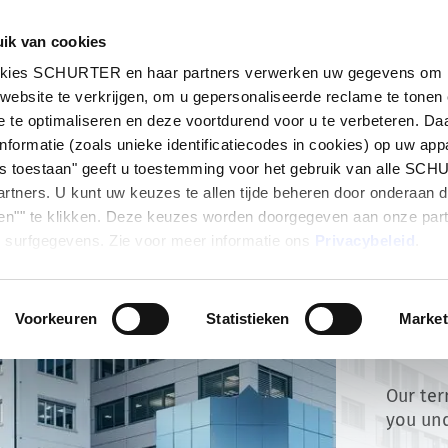
ik van cookies
ten
Markten
Info Center
Distributiepartners
okies SCHURTER en haar partners verwerken uw gegevens om i
website te verkrijgen, om u gepersonaliseerde reclame te tonen
 te optimaliseren en deze voortdurend voor u te verbeteren. Da
nformatie (zoals unieke identificatiecodes in cookies) op uw app
les toestaan" geeft u toestemming voor het gebruik van alle SC
rtners. U kunt uw keuzes te allen tijde beheren door onderaan 
en"" te klikken. Deze keuzes worden doorgegeven aan onze par
 surfgegevens. Zie voor meer informatie ons
Privacybeleid
.
Voorkeuren
Statistieken
Market
Terms
Our te
you un