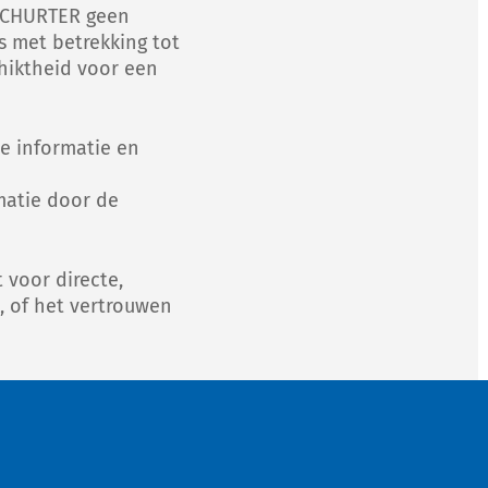
t SCHURTER geen
s met betrekking tot
chiktheid voor een
ne informatie en
matie door de
 voor directe,
n, of het vertrouwen