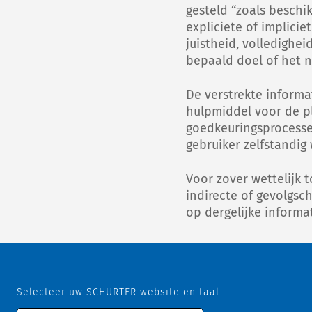
gesteld “zoals beschi
expliciete of implici
juistheid, volledighe
bepaald doel of het 
De verstrekte informa
hulpmiddel voor de pl
goedkeuringsprocesse
gebruiker zelfstandig
Voor zover wettelijk 
indirecte of gevolgsch
op dergelijke informa
Selecteer uw SCHURTER website en taal