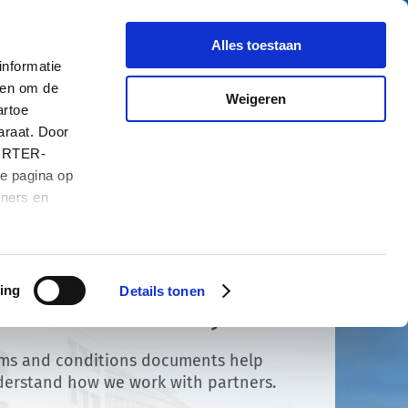
Zoe
Over ons
Carrière
Contact
Alles toestaan
nformatie
 en om de
Weigeren
artoe
araat. Door
HURTER-
de pagina op
tners en
ing
Details tonen
 & Conditions Policy
rms and conditions documents help
derstand how we work with partners.