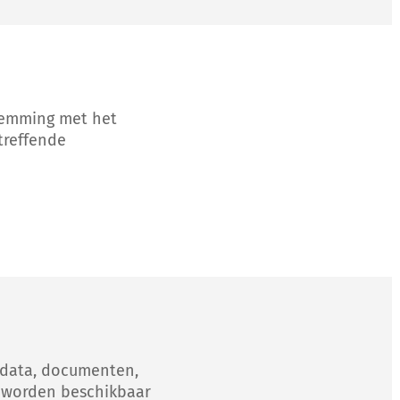
temming met het
treffende
D‑data, documenten,
 worden beschikbaar