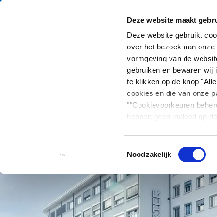
Deze website maakt gebru
Catalogus
Produc
Deze website gebruikt co
over het bezoek aan onze 
Home
Algemene Voorwaarden
vormgeving van de website
gebruiken en bewaren wij i
te klikken op de knop "Al
cookies en die van onze pa
""Cookievoorkeuren beher
hebben geen invloed op de
Toestemmingsselectie
Noodzakelijk