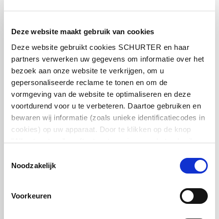
Deze website maakt gebruik van cookies
Deze website gebruikt cookies SCHURTER en haar
partners verwerken uw gegevens om informatie over het
bezoek aan onze website te verkrijgen, om u
gepersonaliseerde reclame te tonen en om de
Zoek passende SCHURTER
vormgeving van de website te optimaliseren en deze
voortdurend voor u te verbeteren. Daartoe gebruiken en
producten
bewaren wij informatie (zoals unieke identificatiecodes in
cookies) op uw apparaat. Door te klikken op de knop
Cross references worden gebruikt om
"Alles toestaan" geeft u toestemming voor het gebruik
overeenkomende SCHURTER producten te
van alle SCHURTER-cookies en die van onze partners.
vinden en te vergelijken, gebaseerd op
Toestemmingsselectie
U kunt uw keuzes te allen tijde beheren door onderaan de
Noodzakelijk
vergelijkbare producten van andere
pagina op ""Cookievoorkeuren beheren"" te klikken. Deze
leveranciers aan de hand van productnummers
keuzes worden doorgegeven aan onze partners en
of series. Hieronder vindt u de vermelde
Voorkeuren
hebben geen invloed op de surfgegevens. Zie voor meer
alternatieve productcategorieën.
informatie ons
Privacybeleid
.