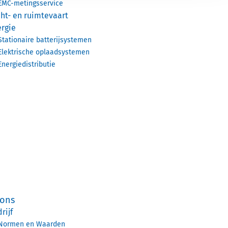
EMC-metingsservice
ht- en ruimtevaart
rgie
Stationaire batterijsystemen
Elektrische oplaadsystemen
Energiedistributie
 ons
rijf
Normen en Waarden