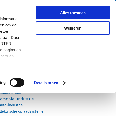
Zoe
Over ons
Carrière
Contact
Alles toestaan
nformatie
 en om de
Weigeren
artoe
araat. Door
HURTER-
de pagina op
tners en
ten
ustriële Elektronica
Industriële Elektronica
Industriële Automatisering
ing
Details tonen
dische Apparatuur
Laboratorium
omobiel Industrie
Auto-industrie
Elektrische oplaadsystemen