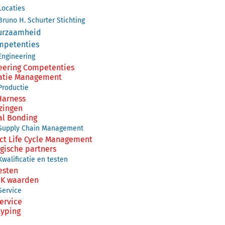
Locaties
Bruno H. Schurter Stichting
urzaamheid
mpetenties
Engineering
eering Competenties
atie Management
Productie
Harness
zingen
al Bonding
Supply Chain Management
ct Life Cycle Management
egische partners
Kwalificatie en testen
esten
 IK waarden
Service
ervice
typing