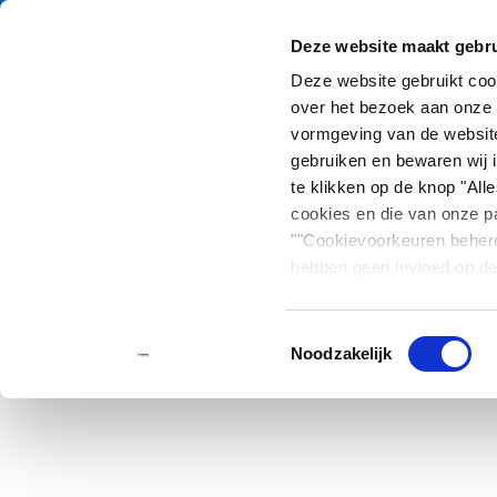
Deze website maakt gebru
Catalogus
Produc
Deze website gebruikt co
over het bezoek aan onze 
vormgeving van de website
Sitemap
gebruiken en bewaren wij i
te klikken op de knop "Al
cookies en die van onze pa
""Cookievoorkeuren beher
Catalogus
hebben geen invloed op de
Toestemmingsselectie
Noodzakelijk