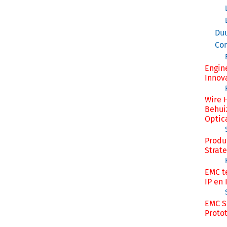
Du
Co
Engin
Innov
Wire 
Behui
Optic
Produ
Strat
EMC t
IP en
EMC S
Proto