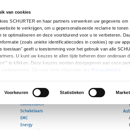
ik van cookies
ten
Markten
Info Center
Distributiepartners
okies SCHURTER en haar partners verwerken uw gegevens om i
website te verkrijgen, om u gepersonaliseerde reclame te tonen
 te optimaliseren en deze voortdurend voor u te verbeteren. Da
nformatie (zoals unieke identificatiecodes in cookies) op uw app
les toestaan" geeft u toestemming voor het gebruik van alle SC
rtners. U kunt uw keuzes te allen tijde beheren door onderaan 
en"" te klikken. Deze keuzes worden doorgegeven aan onze par
Producten
Mark
 surfgegevens. Zie voor meer informatie ons
Privacybeleid
.
Catalogus
Ind
Nieuwe producten
Componenten
Voorkeuren
Statistieken
Market
Me
Circuitbeveiliging
Connectoren
Aut
Schakelaars
EMC
Energy