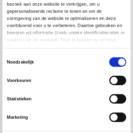
bezoek aan onze website te verkrijgen, om u
Meer informatie
gepersonaliseerde reclame te tonen en om de
vormgeving van de website te optimaliseren en deze
voortdurend voor u te verbeteren. Daartoe gebruiken en
bewaren wij informatie (zoals unieke identificatiecodes in
cookies) op uw apparaat. Door te klikken op de knop
"Alles toestaan" geeft u toestemming voor het gebruik
van alle SCHURTER-cookies en die van onze partners.
Toestemmingsselectie
U kunt uw keuzes te allen tijde beheren door onderaan de
Noodzakelijk
pagina op ""Cookievoorkeuren beheren"" te klikken. Deze
keuzes worden doorgegeven aan onze partners en
Voorkeuren
hebben geen invloed op de surfgegevens. Zie voor meer
informatie ons
Privacybeleid
.
Statistieken
Kennis
Marketing
Lees meer over onze producten en technologieën in
onze kennisbank.