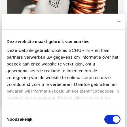
Deze website maakt gebruik van cookies
Deze website gebruikt cookies SCHURTER en haar
partners verwerken uw gegevens om informatie over het
bezoek aan onze website te verkrijgen, om u
DKIV-1
gepersonaliseerde reclame te tonen en om de
Gecompenseerde hoge stroomchoke Compacte
vormgeving van de website te optimaliseren en deze
afmetingen en licht gewicht. Verkrijgbaar met
voortdurend voor u te verbeteren. Daartoe gebruiken en
nanokristallijne of ferriet ringkernen.
bewaren wij informatie (zoals unieke identificatiecodes in
Datasheet DKIV-1
cookies) op uw apparaat. Door te klikken op de knop
"Alles toestaan" geeft u toestemming voor het gebruik
van alle SCHURTER-cookies en die van onze partners.
Toestemmingsselectie
U kunt uw keuzes te allen tijde beheren door onderaan de
Noodzakelijk
Componenten voor
pagina op ""Cookievoorkeuren beheren"" te klikken. Deze