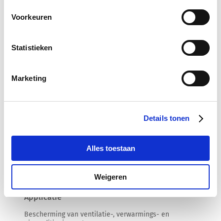
klimaatbeheersing
keuzes worden doorgegeven aan onze partners en
Voorkeuren
hebben geen invloed op de surfgegevens. Zie voor meer
informatie ons
Privacybeleid
.
Statistieken
Marketing
Details tonen
Alles toestaan
Weigeren
Applicatie
Bescherming van ventilatie-, verwarmings- en