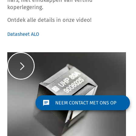
hars, met eindkappen van vertind
koperlegering.
Ontdek alle details in onze video!
Datasheet ALO
NEEM CONTACT MET ONS OP