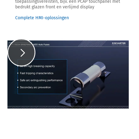
toepassingsvereisten, bijv. een PCAP touchpanel met
bedrukt glazen front en verlijmd display
Complete HMI-oplossingen