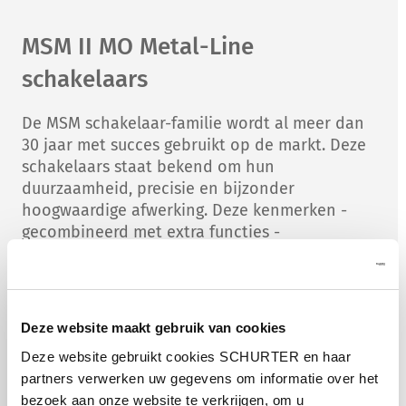
MSM II MO Metal-Line
schakelaars
De MSM schakelaar-familie wordt al meer dan
30 jaar met succes gebruikt op de markt. Deze
schakelaars staat bekend om hun
duurzaamheid, precisie en bijzonder
hoogwaardige afwerking. Deze kenmerken -
gecombineerd met extra functies -
onderscheiden de nieuwe MSM II-generatie in
dezelfde mate.
Verhoogde slagvastheid IK 08
Deze website maakt gebruik van cookies
Verhoogde ESD-bestendigheid
Deze website gebruikt cookies SCHURTER en haar
partners verwerken uw gegevens om informatie over het
Kleinere inbouwdiepte
bezoek aan onze website te verkrijgen, om u