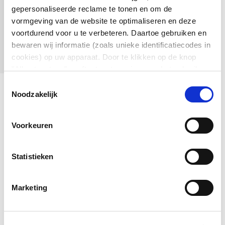
gepersonaliseerde reclame te tonen en om de
Uitgebreid standaardassortiment
vormgeving van de website te optimaliseren en deze
voortdurend voor u te verbeteren. Daartoe gebruiken en
bewaren wij informatie (zoals unieke identificatiecodes in
Datasheet MSM II
cookies) op uw apparaat. Door te klikken op de knop
"Alles toestaan" geeft u toestemming voor het gebruik
van alle SCHURTER-cookies en die van onze partners.
Toestemmingsselectie
U kunt uw keuzes te allen tijde beheren door onderaan de
Noodzakelijk
pagina op ""Cookievoorkeuren beheren"" te klikken. Deze
keuzes worden doorgegeven aan onze partners en
Voorkeuren
hebben geen invloed op de surfgegevens. Zie voor meer
informatie ons
Privacybeleid
.
Statistieken
Marketing