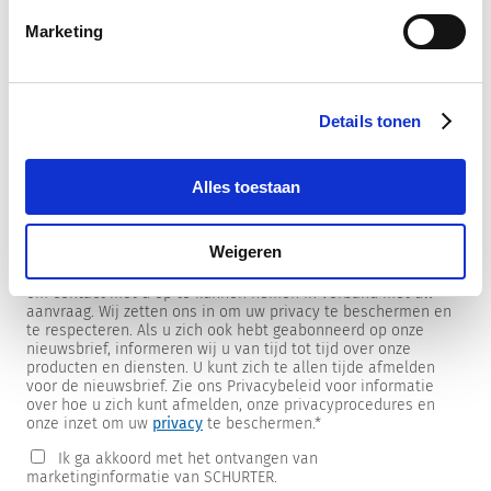
Marketing
Nieuwsbrief
Details tonen
We sturen onze klanten nieuwsbrieven over onze producten
en markt-specifieke informatie.
Als u één van deze nieuwsbrieven wilt ontvangen, kunt u een
Alles toestaan
keuze maken uit de onderstaande lijst.
Ik wil graag de SCHURTER nieuwsbrief ontvangen.
Weigeren
SCHURTER heeft de contactgegevens die u ons verstrekt nodig
om contact met u op te kunnen nemen in verband met uw
aanvraag. Wij zetten ons in om uw privacy te beschermen en
te respecteren. Als u zich ook hebt geabonneerd op onze
nieuwsbrief, informeren wij u van tijd tot tijd over onze
producten en diensten. U kunt zich te allen tijde afmelden
voor de nieuwsbrief. Zie ons Privacybeleid voor informatie
over hoe u zich kunt afmelden, onze privacyprocedures en
onze inzet om uw
privacy
te beschermen.
*
Ik ga akkoord met het ontvangen van
marketinginformatie van SCHURTER.