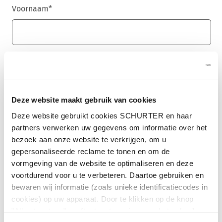
Voornaam
*
Achternaam
*
Deze website maakt gebruik van cookies
E-mail
*
Deze website gebruikt cookies SCHURTER en haar
partners verwerken uw gegevens om informatie over het
bezoek aan onze website te verkrijgen, om u
gepersonaliseerde reclame te tonen en om de
vormgeving van de website te optimaliseren en deze
Bedrijfsnaam
*
voortdurend voor u te verbeteren. Daartoe gebruiken en
bewaren wij informatie (zoals unieke identificatiecodes in
cookies) op uw apparaat. Door te klikken op de knop
"Alles toestaan" geeft u toestemming voor het gebruik
Land
*