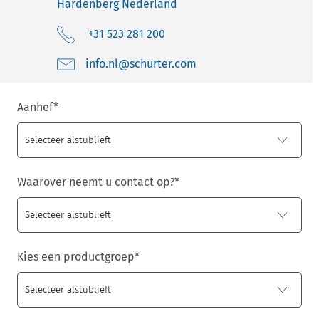
Hardenberg
Nederland
+31 523 281 200
moc.retruhcs@ln.ofni
Aanhef
*
Waarover neemt u contact op?
*
Kies een productgroep
*